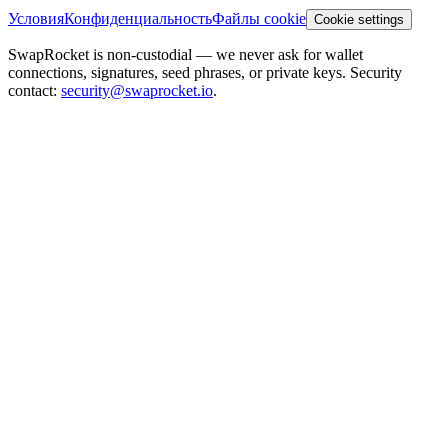
Условия
Конфиденциальность
Файлы cookie
Cookie settings
SwapRocket is non-custodial — we never ask for wallet
connections, signatures, seed phrases, or private keys. Security
contact:
security@swaprocket.io
.