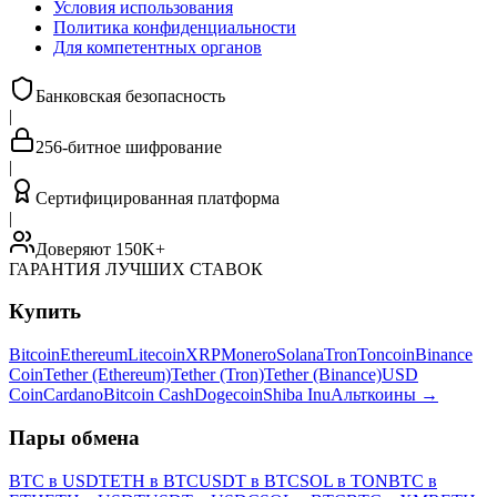
Условия использования
Политика конфиденциальности
Для компетентных органов
Банковская безопасность
|
256-битное шифрование
|
Сертифицированная платформа
|
Доверяют 150K+
ГАРАНТИЯ ЛУЧШИХ СТАВОК
Купить
Bitcoin
Ethereum
Litecoin
XRP
Monero
Solana
Tron
Toncoin
Binance
Coin
Tether (Ethereum)
Tether (Tron)
Tether (Binance)
USD
Coin
Cardano
Bitcoin Cash
Dogecoin
Shiba Inu
Альткоины
→
Пары обмена
BTC в USDT
ETH в BTC
USDT в BTC
SOL в TON
BTC в