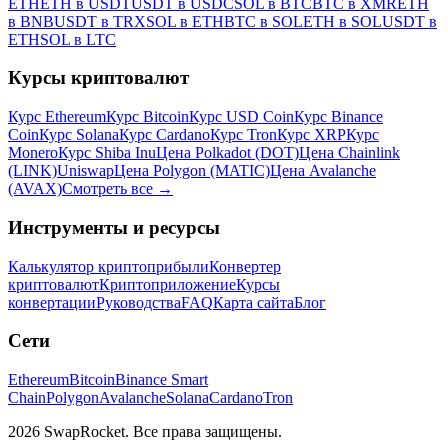
ETH
ETH в USDT
USDT в USDC
SOL в BTC
BTC в XMR
ETH
в BNB
USDT в TRX
SOL в ETH
BTC в SOL
ETH в SOL
USDT в
ETH
SOL в LTC
Курсы криптовалют
Курс Ethereum
Курс Bitcoin
Курс USD Coin
Курс Binance
Coin
Курс Solana
Курс Cardano
Курс Tron
Курс XRP
Курс
Monero
Курс Shiba Inu
Цена Polkadot (DOT)
Цена Chainlink
(LINK)
Uniswap
Цена Polygon (MATIC)
Цена Avalanche
(AVAX)
Смотреть все
→
Инструменты и ресурсы
Калькулятор криптоприбыли
Конвертер
криптовалют
Криптоприложение
Курсы
конвертации
Руководства
FAQ
Карта сайта
Блог
Сети
Ethereum
Bitcoin
Binance Smart
Chain
Polygon
Avalanche
Solana
Cardano
Tron
2026 SwapRocket. Все права защищены.