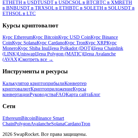
ETH
ETH в USDT
USDT в USDC
SOL в BTC
BTC в XMR
ETH
в BNB
USDT в TRX
SOL в ETH
BTC в SOL
ETH в SOL
USDT в
ETH
SOL в LTC
Курсы криптовалют
Курс Ethereum
Курс Bitcoin
Курс USD Coin
Курс Binance
Coin
Курс Solana
Курс Cardano
Курс Tron
Курс XRP
Курс
Monero
Курс Shiba Inu
Цена Polkadot (DOT)
Цена Chainlink
(LINK)
Uniswap
Цена Polygon (MATIC)
Цена Avalanche
(AVAX)
Смотреть все
→
Инструменты и ресурсы
Калькулятор криптоприбыли
Конвертер
криптовалют
Криптоприложение
Курсы
конвертации
Руководства
FAQ
Карта сайта
Блог
Сети
Ethereum
Bitcoin
Binance Smart
Chain
Polygon
Avalanche
Solana
Cardano
Tron
2026 SwapRocket. Все права защищены.