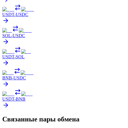
USDT
-
USDC
SOL
-
USDC
USDT
-
SOL
BNB
-
USDC
USDT
-
BNB
Связанные пары обмена