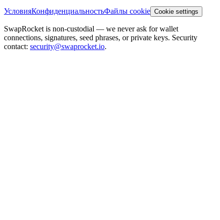
Условия
Конфиденциальность
Файлы cookie
Cookie settings
SwapRocket is non-custodial — we never ask for wallet
connections, signatures, seed phrases, or private keys. Security
contact:
security@swaprocket.io
.