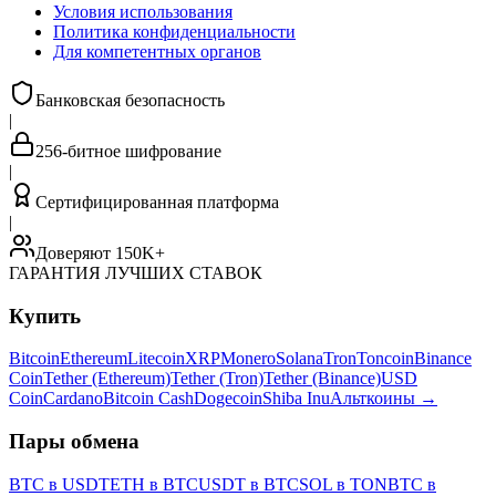
Условия использования
Политика конфиденциальности
Для компетентных органов
Банковская безопасность
|
256-битное шифрование
|
Сертифицированная платформа
|
Доверяют 150K+
ГАРАНТИЯ ЛУЧШИХ СТАВОК
Купить
Bitcoin
Ethereum
Litecoin
XRP
Monero
Solana
Tron
Toncoin
Binance
Coin
Tether (Ethereum)
Tether (Tron)
Tether (Binance)
USD
Coin
Cardano
Bitcoin Cash
Dogecoin
Shiba Inu
Альткоины
→
Пары обмена
BTC в USDT
ETH в BTC
USDT в BTC
SOL в TON
BTC в