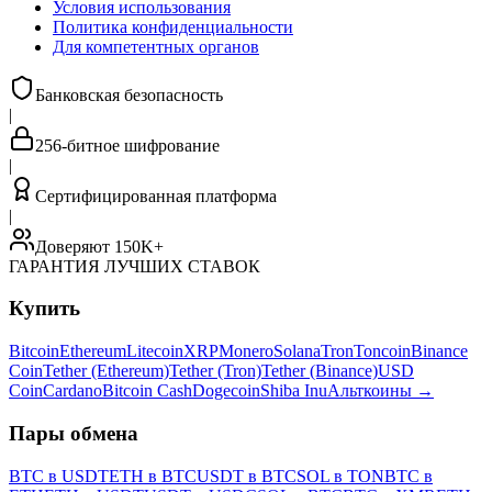
Условия использования
Политика конфиденциальности
Для компетентных органов
Банковская безопасность
|
256-битное шифрование
|
Сертифицированная платформа
|
Доверяют 150K+
ГАРАНТИЯ ЛУЧШИХ СТАВОК
Купить
Bitcoin
Ethereum
Litecoin
XRP
Monero
Solana
Tron
Toncoin
Binance
Coin
Tether (Ethereum)
Tether (Tron)
Tether (Binance)
USD
Coin
Cardano
Bitcoin Cash
Dogecoin
Shiba Inu
Альткоины
→
Пары обмена
BTC в USDT
ETH в BTC
USDT в BTC
SOL в TON
BTC в