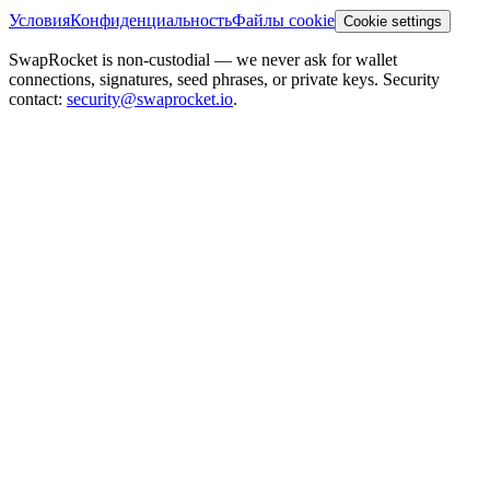
Условия
Конфиденциальность
Файлы cookie
Cookie settings
SwapRocket is non-custodial — we never ask for wallet
connections, signatures, seed phrases, or private keys. Security
contact:
security@swaprocket.io
.