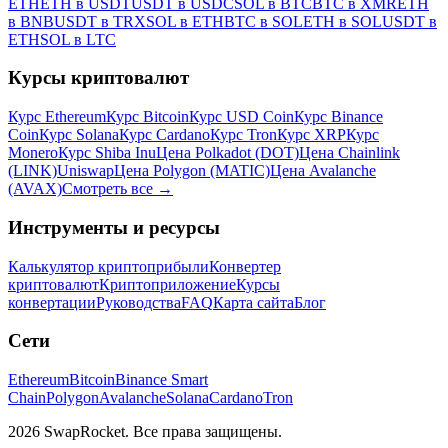
ETH
ETH в USDT
USDT в USDC
SOL в BTC
BTC в XMR
ETH
в BNB
USDT в TRX
SOL в ETH
BTC в SOL
ETH в SOL
USDT в
ETH
SOL в LTC
Курсы криптовалют
Курс Ethereum
Курс Bitcoin
Курс USD Coin
Курс Binance
Coin
Курс Solana
Курс Cardano
Курс Tron
Курс XRP
Курс
Monero
Курс Shiba Inu
Цена Polkadot (DOT)
Цена Chainlink
(LINK)
Uniswap
Цена Polygon (MATIC)
Цена Avalanche
(AVAX)
Смотреть все
→
Инструменты и ресурсы
Калькулятор криптоприбыли
Конвертер
криптовалют
Криптоприложение
Курсы
конвертации
Руководства
FAQ
Карта сайта
Блог
Сети
Ethereum
Bitcoin
Binance Smart
Chain
Polygon
Avalanche
Solana
Cardano
Tron
2026 SwapRocket. Все права защищены.