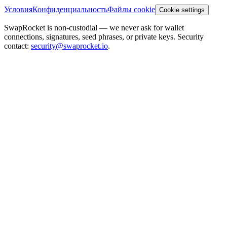
Условия
Конфиденциальность
Файлы cookie
Cookie settings
SwapRocket is non-custodial — we never ask for wallet
connections, signatures, seed phrases, or private keys. Security
contact:
security@swaprocket.io
.