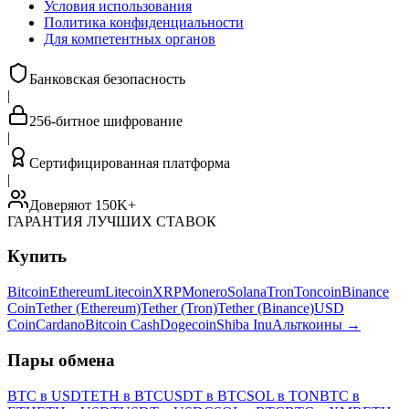
Условия использования
Политика конфиденциальности
Для компетентных органов
Банковская безопасность
|
256-битное шифрование
|
Сертифицированная платформа
|
Доверяют 150K+
ГАРАНТИЯ ЛУЧШИХ СТАВОК
Купить
Bitcoin
Ethereum
Litecoin
XRP
Monero
Solana
Tron
Toncoin
Binance
Coin
Tether (Ethereum)
Tether (Tron)
Tether (Binance)
USD
Coin
Cardano
Bitcoin Cash
Dogecoin
Shiba Inu
Альткоины
→
Пары обмена
BTC в USDT
ETH в BTC
USDT в BTC
SOL в TON
BTC в