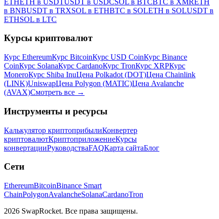
ETH
ETH в USDT
USDT в USDC
SOL в BTC
BTC в XMR
ETH
в BNB
USDT в TRX
SOL в ETH
BTC в SOL
ETH в SOL
USDT в
ETH
SOL в LTC
Курсы криптовалют
Курс Ethereum
Курс Bitcoin
Курс USD Coin
Курс Binance
Coin
Курс Solana
Курс Cardano
Курс Tron
Курс XRP
Курс
Monero
Курс Shiba Inu
Цена Polkadot (DOT)
Цена Chainlink
(LINK)
Uniswap
Цена Polygon (MATIC)
Цена Avalanche
(AVAX)
Смотреть все
→
Инструменты и ресурсы
Калькулятор криптоприбыли
Конвертер
криптовалют
Криптоприложение
Курсы
конвертации
Руководства
FAQ
Карта сайта
Блог
Сети
Ethereum
Bitcoin
Binance Smart
Chain
Polygon
Avalanche
Solana
Cardano
Tron
2026 SwapRocket. Все права защищены.