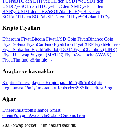
TON'a
BTC'den ETH'ye
ETH'den USDT'ye
USDT'den
USDC'ye
SOL'dan BTC'ye
BTC'den XMR'ye
ETH'den
BNB'ye
USDT'den TRX'e
SOL'dan ETH'ye
BTC'den
SOL'a
ETH'den SOL'a
USDT'den ETH'ye
SOL'dan LTC'ye
Kripto Fiyatları
Ethereum Fiyatı
Bitcoin Fiyatı
USD Coin Fiyatı
Binance Coin
Fiyatı
Solana Fiyatı
Cardano Fiyatı
Tron Fiyatı
XRP Fiyatı
Monero
Fiyatı
Shiba Inu Fiyatı
Polkadot (DOT) Fiyatı
Chainlink (LINK)
Fiyatı
Uniswap
Polygon (MATIC) Fiyatı
Avalanche (AVAX)
Fiyatı
Tümünü görüntüle
→
Araçlar ve kaynaklar
Kripto kâr hesaplayıcısı
Kripto para dönüştürücü
Kripto
uygulaması
Dönüşüm oranları
Rehberler
SSS
Site haritası
Blog
Ağlar
Ethereum
Bitcoin
Binance Smart
Chain
Polygon
Avalanche
Solana
Cardano
Tron
2025 SwapRocket. Tüm hakları saklıdır.