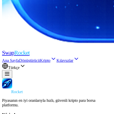
Swap
Rocket
Ana Sayfa
Dönüştürücü
Kripto
Kılavuzlar
Türkçe
Swap
Rocket
Piyasanın en iyi oranlarıyla hızlı, güvenli kripto para borsa
platformu.