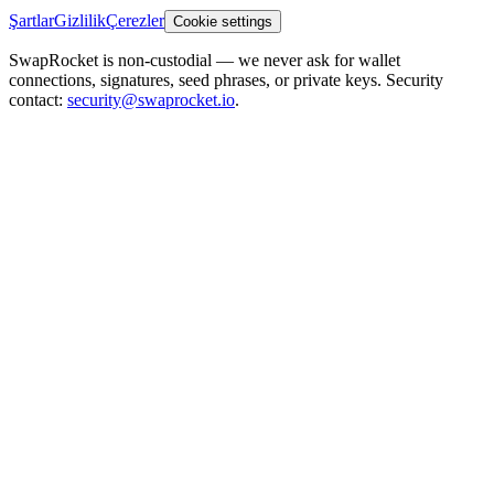
Şartlar
Gizlilik
Çerezler
Cookie settings
SwapRocket is non-custodial — we never ask for wallet
connections, signatures, seed phrases, or private keys. Security
contact:
security@swaprocket.io
.