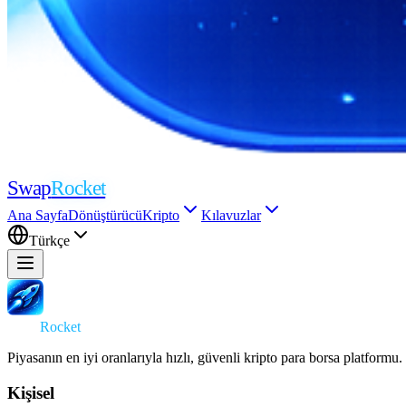
Swap
Rocket
Ana Sayfa
Dönüştürücü
Kripto
Kılavuzlar
Türkçe
Swap
Rocket
Piyasanın en iyi oranlarıyla hızlı, güvenli kripto para borsa platformu.
Kişisel