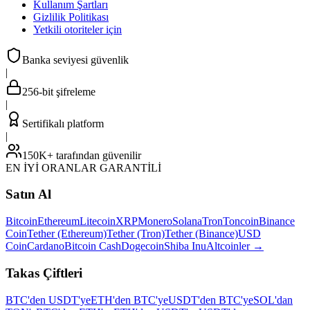
Kullanım Şartları
Gizlilik Politikası
Yetkili otoriteler için
Banka seviyesi güvenlik
|
256-bit şifreleme
|
Sertifikalı platform
|
150K+ tarafından güvenilir
EN İYİ ORANLAR GARANTİLİ
Satın Al
Bitcoin
Ethereum
Litecoin
XRP
Monero
Solana
Tron
Toncoin
Binance
Coin
Tether (Ethereum)
Tether (Tron)
Tether (Binance)
USD
Coin
Cardano
Bitcoin Cash
Dogecoin
Shiba Inu
Altcoinler
→
Takas Çiftleri
BTC'den USDT'ye
ETH'den BTC'ye
USDT'den BTC'ye
SOL'dan