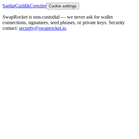
Şartlar
Gizlilik
Çerezler
Cookie settings
SwapRocket is non-custodial — we never ask for wallet
connections, signatures, seed phrases, or private keys. Security
contact:
security@swaprocket.io
.