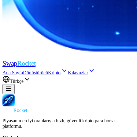
Swap
Rocket
Ana Sayfa
Dönüştürücü
Kripto
Kılavuzlar
Türkçe
Swap
Rocket
Piyasanın en iyi oranlarıyla hızlı, güvenli kripto para borsa
platformu.