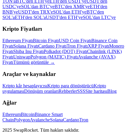
TON'a
BTC'den ETH'ye
ETH'den USDT'ye
USDT'den
USDC'ye
SOL'dan BTC'ye
BTC'den XMR'ye
ETH'den
BNB'ye
USDT'den TRX'e
SOL'dan ETH'ye
BTC'den
SOL'a
ETH'den SOL'a
USDT'den ETH'ye
SOL'dan LTC'ye
Kripto Fiyatları
Ethereum Fiyatı
Bitcoin Fiyatı
USD Coin Fiyatı
Binance Coin
Fiyatı
Solana Fiyatı
Cardano Fiyatı
Tron Fiyatı
XRP Fiyatı
Monero
Fiyatı
Shiba Inu Fiyatı
Polkadot (DOT) Fiyatı
Chainlink (LINK)
Fiyatı
Uniswap
Polygon (MATIC) Fiyatı
Avalanche (AVAX)
Fiyatı
Tümünü görüntüle
→
Araçlar ve kaynaklar
Kripto kâr hesaplayıcısı
Kripto para dönüştürücü
Kripto
uygulaması
Dönüşüm oranları
Rehberler
SSS
Site haritası
Blog
Ağlar
Ethereum
Bitcoin
Binance Smart
Chain
Polygon
Avalanche
Solana
Cardano
Tron
2025 SwapRocket. Tüm hakları saklıdır.