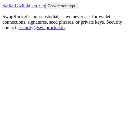
Şartlar
Gizlilik
Çerezler
Cookie settings
SwapRocket is non-custodial — we never ask for wallet
connections, signatures, seed phrases, or private keys. Security
contact:
security@swaprocket.io
.