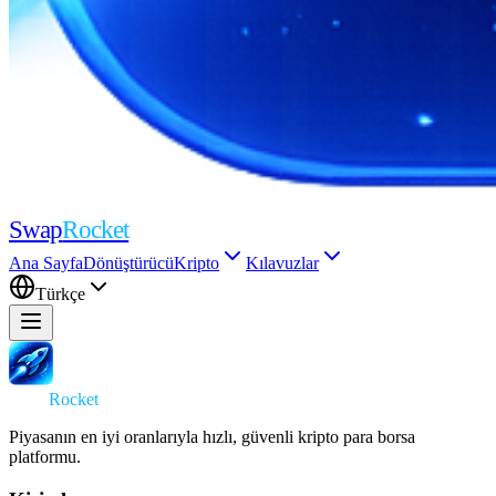
Swap
Rocket
Ana Sayfa
Dönüştürücü
Kripto
Kılavuzlar
Türkçe
Swap
Rocket
Piyasanın en iyi oranlarıyla hızlı, güvenli kripto para borsa
platformu.