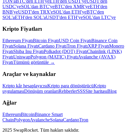
TON'a
BTC'den ETH'ye
ETH'den USDT'ye
USDT'den
USDC'ye
SOL'dan BTC'ye
BTC'den XMR'ye
ETH'den
BNB'ye
USDT'den TRX'e
SOL'dan ETH'ye
BTC'den
SOL'a
ETH'den SOL'a
USDT'den ETH'ye
SOL'dan LTC'ye
Kripto Fiyatları
Ethereum Fiyatı
Bitcoin Fiyatı
USD Coin Fiyatı
Binance Coin
Fiyatı
Solana Fiyatı
Cardano Fiyatı
Tron Fiyatı
XRP Fiyatı
Monero
Fiyatı
Shiba Inu Fiyatı
Polkadot (DOT) Fiyatı
Chainlink (LINK)
Fiyatı
Uniswap
Polygon (MATIC) Fiyatı
Avalanche (AVAX)
Fiyatı
Tümünü görüntüle
→
Araçlar ve kaynaklar
Kripto kâr hesaplayıcısı
Kripto para dönüştürücü
Kripto
uygulaması
Dönüşüm oranları
Rehberler
SSS
Site haritası
Blog
Ağlar
Ethereum
Bitcoin
Binance Smart
Chain
Polygon
Avalanche
Solana
Cardano
Tron
2025 SwapRocket. Tüm hakları saklıdır.