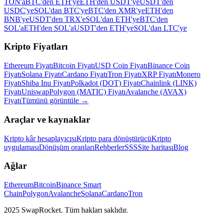
TON'a
BTC'den ETH'ye
ETH'den USDT'ye
USDT'den
USDC'ye
SOL'dan BTC'ye
BTC'den XMR'ye
ETH'den
BNB'ye
USDT'den TRX'e
SOL'dan ETH'ye
BTC'den
SOL'a
ETH'den SOL'a
USDT'den ETH'ye
SOL'dan LTC'ye
Kripto Fiyatları
Ethereum Fiyatı
Bitcoin Fiyatı
USD Coin Fiyatı
Binance Coin
Fiyatı
Solana Fiyatı
Cardano Fiyatı
Tron Fiyatı
XRP Fiyatı
Monero
Fiyatı
Shiba Inu Fiyatı
Polkadot (DOT) Fiyatı
Chainlink (LINK)
Fiyatı
Uniswap
Polygon (MATIC) Fiyatı
Avalanche (AVAX)
Fiyatı
Tümünü görüntüle
→
Araçlar ve kaynaklar
Kripto kâr hesaplayıcısı
Kripto para dönüştürücü
Kripto
uygulaması
Dönüşüm oranları
Rehberler
SSS
Site haritası
Blog
Ağlar
Ethereum
Bitcoin
Binance Smart
Chain
Polygon
Avalanche
Solana
Cardano
Tron
2025 SwapRocket. Tüm hakları saklıdır.