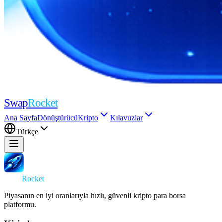
Swap
Rocket
Ana Sayfa
Dönüştürücü
Kripto
Kılavuzlar
Türkçe
Swap
Rocket
Piyasanın en iyi oranlarıyla hızlı, güvenli kripto para borsa
platformu.