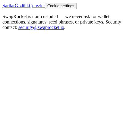
Şartlar
Gizlilik
Çerezler
Cookie settings
SwapRocket is non-custodial — we never ask for wallet
connections, signatures, seed phrases, or private keys. Security
contact:
security@swaprocket.io
.