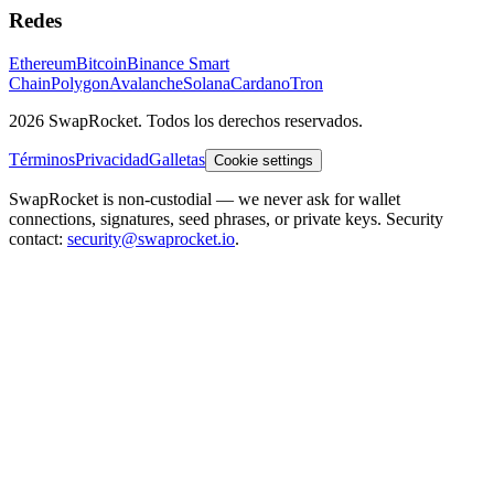
Redes
Ethereum
Bitcoin
Binance Smart
Chain
Polygon
Avalanche
Solana
Cardano
Tron
2026 SwapRocket. Todos los derechos reservados.
Términos
Privacidad
Galletas
Cookie settings
SwapRocket is non-custodial — we never ask for wallet
connections, signatures, seed phrases, or private keys. Security
contact:
security@swaprocket.io
.