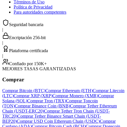
Términos de Uso
Política de Privacidad
Para autoridades competentes
Seguridad bancaria
|
Encriptación 256-bit
|
Plataforma certificada
|
Confiado por 150K+
MEJORES TASAS GARANTIZADAS
Comprar
Comprar Bitcoin (BTC)
Comprar Ethereum (ETH)
Comprar Litecoin
(LTC)
Comprar XRP (XRP)
Comprar Monero (XMR)
Comprar
Solana (SOL)
Comprar Tron (TRX)
Comprar Toncoin
(TON)
Comprar Binance Coin (BNB)
Comprar Tether Ethereum
Chain (USDT-ERC20)
Comprar Tether Tron Chain (USDT-
TRC20)
Comprar Tether Binance Smart Chain (USDT-
BEP20)
Comprar USD Coin Ethereum Chain (USDC)
Comprar
Cardano (ADA)
Comprar Bitcoin Cash (BCH)
Comprar Dogecoin