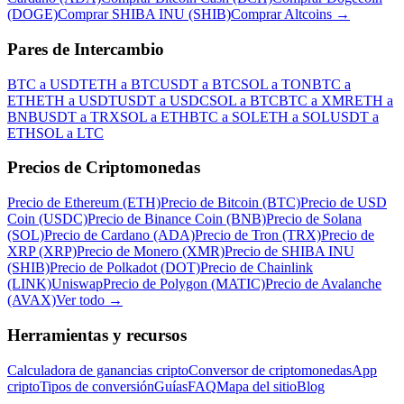
(DOGE)
Comprar SHIBA INU (SHIB)
Comprar Altcoins
→
Pares de Intercambio
BTC a USDT
ETH a BTC
USDT a BTC
SOL a TON
BTC a
ETH
ETH a USDT
USDT a USDC
SOL a BTC
BTC a XMR
ETH a
BNB
USDT a TRX
SOL a ETH
BTC a SOL
ETH a SOL
USDT a
ETH
SOL a LTC
Precios de Criptomonedas
Precio de Ethereum (ETH)
Precio de Bitcoin (BTC)
Precio de USD
Coin (USDC)
Precio de Binance Coin (BNB)
Precio de Solana
(SOL)
Precio de Cardano (ADA)
Precio de Tron (TRX)
Precio de
XRP (XRP)
Precio de Monero (XMR)
Precio de SHIBA INU
(SHIB)
Precio de Polkadot (DOT)
Precio de Chainlink
(LINK)
Uniswap
Precio de Polygon (MATIC)
Precio de Avalanche
(AVAX)
Ver todo
→
Herramientas y recursos
Calculadora de ganancias cripto
Conversor de criptomonedas
App
cripto
Tipos de conversión
Guías
FAQ
Mapa del sitio
Blog