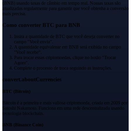
(BNB) usando taxas de câmbio em tempo real. Nossas taxas são
atualizadas regularmente para garantir que você obtenha a conversão
mais precisa.
Como converter BTC para BNB
Insira a quantidade de BTC que você deseja converter no
campo "Você envia".
A quantidade equivalente em BNB será exibida no campo
"Você recebe".
Para trocar essas criptomoedas, clique no botão "Trocar
Agora".
Complete o processo de troca seguindo as instruções.
convert.aboutCurrencies
BTC
(
Bitcoin
)
Bitcoin é a primeira e mais valiosa criptomoeda, criada em 2009 por
Satoshi Nakamoto. Funciona em uma rede descentralizada usando
tecnologia blockchain.
BNB
(
Binance Coin
)