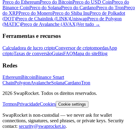
Preço do Ethereum
Preço do Bitcoin
Preço do USD Coin
Preço do
Binance Coin
Preço do Solana
Preço do Cardano
Preço do Tron
Preço
do XRP
Preço do Monero
Preço do Shiba Inu
Preço de Polkadot
(DOT)
Preço de Chainlink (LINK)
Uniswap
Preço de Polygon
(MATIC)
Preço de Avalanche (AVAX)
Ver tudo
→
Ferramentas e recursos
Calculadora de lucro cripto
Conversor de criptomoedas
App
cripto
Taxas de conversão
Guias
FAQ
Mapa do site
Blog
Redes
Ethereum
Bitcoin
Binance Smart
Chain
Polygon
Avalanche
Solana
Cardano
Tron
2026 SwapRocket. Todos os direitos reservados.
Termos
Privacidade
Cookies
Cookie settings
SwapRocket is non-custodial — we never ask for wallet
connections, signatures, seed phrases, or private keys. Security
contact:
security@swaprocket.io
.