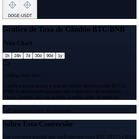
DOGE
-
USDT
Gráfico de Taxa de Câmbio BTC/BNB
Price Chart
1h
24h
7d
30d
90d
1y
Loading chart data...
O gráfico acima mostra a taxa de câmbio histórica entre BTC e
BNB. O desempenho passado não é indicativo de resultados
futuros. Sempre faça sua própria pesquisa antes de negociar.
Carregando taxas de conversão...
Sobre Esta Conversão
Este conversor permite que você converta entre BTC (BTC) e BNB