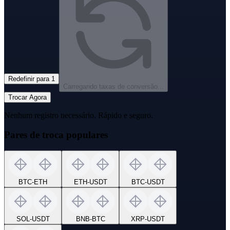
Redefinir para 1
Carregando taxas de conversão...
Trocar Agora
Nenhum registro necessário. Rápido e seguro.
Pares de troca populares
BTC
-
ETH
ETH
-
USDT
BTC
-
USDT
SOL
-
USDT
BNB
-
BTC
XRP
-
USDT