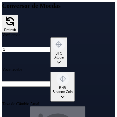
Conversor de Moedas
Refresh
Você envia
BTC
Bitcoin
Você recebe
BNB
Binance Coin
Taxa de Câmbio Atual