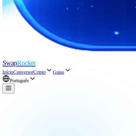
Swap
Rocket
Início
Conversor
Cripto
Guias
Português