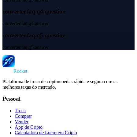
converter.faq.q4.question
converter.faq.q4.answer
converter.faq.q5.question
converter.faq.q5.answer
Swap
Rocket
Plataforma de troca de criptomoedas rápida e segura com as
melhores taxas do mercado.
Pessoal
Troca
Comprar
Vender
App de Cripto
Calculadora de Lucro em Cripto