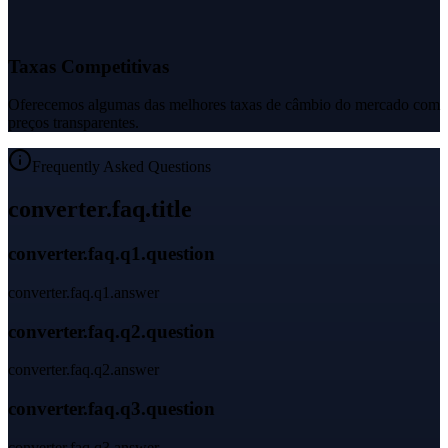
Taxas Competitivas
Oferecemos algumas das melhores taxas de câmbio do mercado com
preços transparentes.
Frequently Asked Questions
converter.faq.title
converter.faq.q1.question
converter.faq.q1.answer
converter.faq.q2.question
converter.faq.q2.answer
converter.faq.q3.question
converter.faq.q3.answer