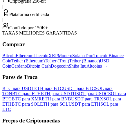
Criptografia 256-bit
|
Plataforma certificada
|
Confiado por 150K+
TAXAS MELHORES GARANTIDAS
Comprar
Bitcoin
Ethereum
Litecoin
XRP
Monero
Solana
Tron
Toncoin
Binance
Coin
Tether (Ethereum)
Tether (Tron)
Tether (Binance)
USD
Coin
Cardano
Bitcoin Cash
Dogecoin
Shiba Inu
Altcoins
→
Pares de Troca
BTC para USDT
ETH para BTC
USDT para BTC
SOL para
TON
BTC para ETH
ETH para USDT
USDT para USDC
SOL para
BTC
BTC para XMR
ETH para BNB
USDT para TRX
SOL para
ETH
BTC para SOL
ETH para SOL
USDT para ETH
SOL para
LTC
Preços de Criptomoedas