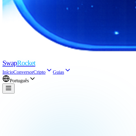
Swap
Rocket
Início
Conversor
Cripto
Guias
Português