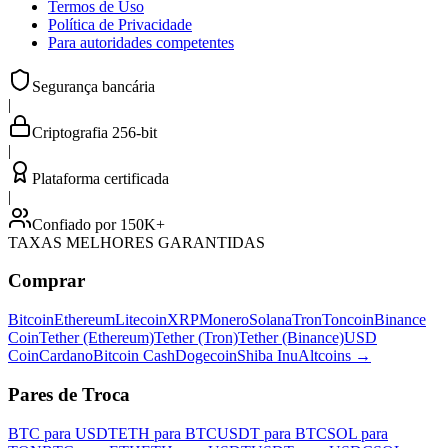
Termos de Uso
Política de Privacidade
Para autoridades competentes
Segurança bancária
|
Criptografia 256-bit
|
Plataforma certificada
|
Confiado por 150K+
TAXAS MELHORES GARANTIDAS
Comprar
Bitcoin
Ethereum
Litecoin
XRP
Monero
Solana
Tron
Toncoin
Binance
Coin
Tether (Ethereum)
Tether (Tron)
Tether (Binance)
USD
Coin
Cardano
Bitcoin Cash
Dogecoin
Shiba Inu
Altcoins
→
Pares de Troca
BTC para USDT
ETH para BTC
USDT para BTC
SOL para