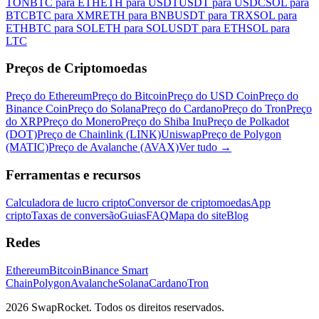
TON
BTC para ETH
ETH para USDT
USDT para USDC
SOL para
BTC
BTC para XMR
ETH para BNB
USDT para TRX
SOL para
ETH
BTC para SOL
ETH para SOL
USDT para ETH
SOL para
LTC
Preços de Criptomoedas
Preço do Ethereum
Preço do Bitcoin
Preço do USD Coin
Preço do
Binance Coin
Preço do Solana
Preço do Cardano
Preço do Tron
Preço
do XRP
Preço do Monero
Preço do Shiba Inu
Preço de Polkadot
(DOT)
Preço de Chainlink (LINK)
Uniswap
Preço de Polygon
(MATIC)
Preço de Avalanche (AVAX)
Ver tudo
→
Ferramentas e recursos
Calculadora de lucro cripto
Conversor de criptomoedas
App
cripto
Taxas de conversão
Guias
FAQ
Mapa do site
Blog
Redes
Ethereum
Bitcoin
Binance Smart
Chain
Polygon
Avalanche
Solana
Cardano
Tron
2026 SwapRocket. Todos os direitos reservados.