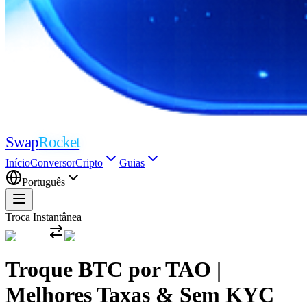
Swap
Rocket
Início
Conversor
Cripto
Guias
Português
Troca Instantânea
Troque BTC por TAO |
Melhores Taxas & Sem KYC