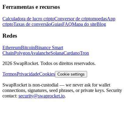
Ferramentas e recursos
Calculadora de lucro cripto
Conversor de criptomoedas
App
cripto
Taxas de conversão
Guias
FAQ
Mapa do site
Blog
Redes
Ethereum
Bitcoin
Binance Smart
Chain
Polygon
Avalanche
Solana
Cardano
Tron
2026 SwapRocket. Todos os direitos reservados.
Termos
Privacidade
Cookies
Cookie settings
SwapRocket is non-custodial — we never ask for wallet
connections, signatures, seed phrases, or private keys. Security
contact:
security@swaprocket.io
.