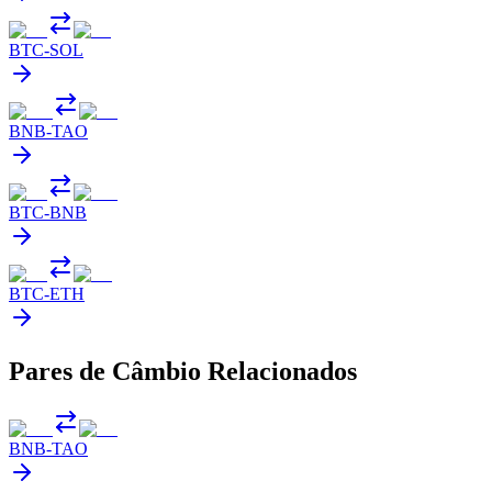
BTC
-
SOL
BNB
-
TAO
BTC
-
BNB
BTC
-
ETH
Pares de Câmbio Relacionados
BNB
-
TAO