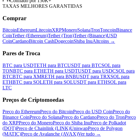
Confiado por 150K+
TAXAS MELHORES GARANTIDAS
Comprar
Bitcoin
Ethereum
Litecoin
XRP
Monero
Solana
Tron
Toncoin
Binance
Coin
Tether (Ethereum)
Tether (Tron)
Tether (Binance)
USD
Coin
Cardano
Bitcoin Cash
Dogecoin
Shiba Inu
Altcoins
→
Pares de Troca
BTC para USDT
ETH para BTC
USDT para BTC
SOL para
TON
BTC para ETH
ETH para USDT
USDT para USDC
SOL para
BTC
BTC para XMR
ETH para BNB
USDT para TRX
SOL para
ETH
BTC para SOL
ETH para SOL
USDT para ETH
SOL para
LTC
Preços de Criptomoedas
Preço do Ethereum
Preço do Bitcoin
Preço do USD Coin
Preço do
Binance Coin
Preço do Solana
Preço do Cardano
Preço do Tron
Preço
do XRP
Preço do Monero
Preço do Shiba Inu
Preço de Polkadot
(DOT)
Preço de Chainlink (LINK)
Uniswap
Preço de Polygon
(MATIC)
Preço de Avalanche (AVAX)
Ver tudo
→