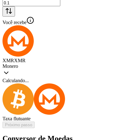
Você recebe
XMR
XMR
Monero
Calculando...
Taxa flutuante
Próximo passo
Conversor de Moedas