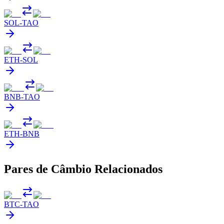
SOL
-
TAO
ETH
-
SOL
BNB
-
TAO
ETH
-
BNB
Pares de Câmbio Relacionados
BTC
-
TAO