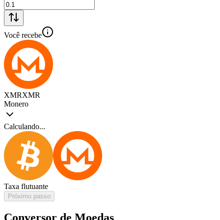
Você recebe
XMR
XMR
Monero
Calculando...
Taxa flutuante
Próximo passo
Conversor de Moedas