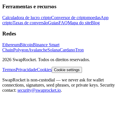
Ferramentas e recursos
Calculadora de lucro cripto
Conversor de criptomoedas
App
cripto
Taxas de conversão
Guias
FAQ
Mapa do site
Blog
Redes
Ethereum
Bitcoin
Binance Smart
Chain
Polygon
Avalanche
Solana
Cardano
Tron
2026 SwapRocket. Todos os direitos reservados.
Termos
Privacidade
Cookies
Cookie settings
SwapRocket is non-custodial — we never ask for wallet
connections, signatures, seed phrases, or private keys. Security
contact:
security@swaprocket.io
.