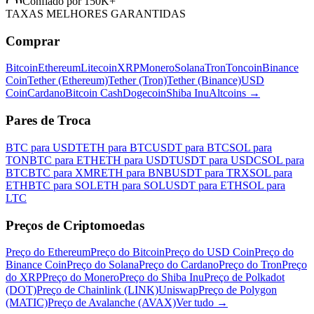
Confiado por 150K+
TAXAS MELHORES GARANTIDAS
Comprar
Bitcoin
Ethereum
Litecoin
XRP
Monero
Solana
Tron
Toncoin
Binance
Coin
Tether (Ethereum)
Tether (Tron)
Tether (Binance)
USD
Coin
Cardano
Bitcoin Cash
Dogecoin
Shiba Inu
Altcoins
→
Pares de Troca
BTC para USDT
ETH para BTC
USDT para BTC
SOL para
TON
BTC para ETH
ETH para USDT
USDT para USDC
SOL para
BTC
BTC para XMR
ETH para BNB
USDT para TRX
SOL para
ETH
BTC para SOL
ETH para SOL
USDT para ETH
SOL para
LTC
Preços de Criptomoedas
Preço do Ethereum
Preço do Bitcoin
Preço do USD Coin
Preço do
Binance Coin
Preço do Solana
Preço do Cardano
Preço do Tron
Preço
do XRP
Preço do Monero
Preço do Shiba Inu
Preço de Polkadot
(DOT)
Preço de Chainlink (LINK)
Uniswap
Preço de Polygon
(MATIC)
Preço de Avalanche (AVAX)
Ver tudo
→