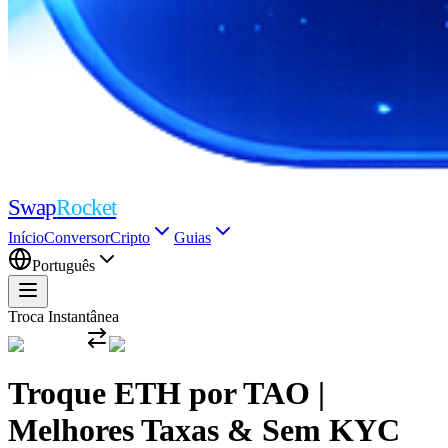
Swap
Rocket
Início
Conversor
Cripto
Guias
Português
Troca Instantânea
Troque ETH por TAO |
Melhores Taxas & Sem KYC