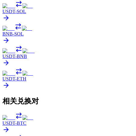
USDT
-
SOL
BNB
-
SOL
USDT
-
BNB
USDT
-
ETH
相关兑换对
USDT
-
BTC