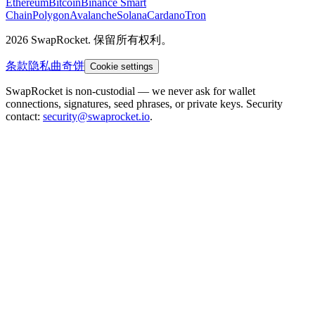
Ethereum
Bitcoin
Binance Smart
Chain
Polygon
Avalanche
Solana
Cardano
Tron
2026 SwapRocket. 保留所有权利。
条款
隐私
曲奇饼
Cookie settings
SwapRocket is non-custodial — we never ask for wallet
connections, signatures, seed phrases, or private keys. Security
contact:
security@swaprocket.io
.