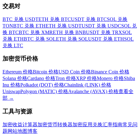
交易对
BTC 兑换 USDT
ETH 兑换 BTC
USDT 兑换 BTC
SOL 兑换
TON
BTC 兑换 ETH
ETH 兑换 USDT
USDT 兑换 USDC
SOL 兑
换 BTC
BTC 兑换 XMR
ETH 兑换 BNB
USDT 兑换 TRX
SOL
兑换 ETH
BTC 兑换 SOL
ETH 兑换 SOL
USDT 兑换 ETH
SOL
兑换 LTC
加密货币价格
Ethereum 价格
Bitcoin 价格
USD Coin 价格
Binance Coin 价格
Solana 价格
Cardano 价格
Tron 价格
XRP 价格
Monero 价格
Shiba
Inu 价格
Polkadot (DOT) 价格
Chainlink (LINK) 价格
Uniswap
Polygon (MATIC) 价格
Avalanche (AVAX) 价格
查看全
部
→
工具与资源
加密收益计算器
加密货币转换器
加密应用
兑换汇率
指南
常见问
题
网站地图
博客