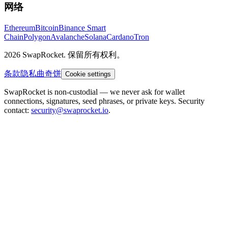
网络
Ethereum
Bitcoin
Binance Smart
Chain
Polygon
Avalanche
Solana
Cardano
Tron
2026 SwapRocket. 保留所有权利。
条款
隐私
曲奇饼
Cookie settings
SwapRocket is non-custodial — we never ask for wallet
connections, signatures, seed phrases, or private keys. Security
contact:
security@swaprocket.io
.