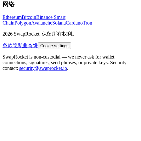
网络
Ethereum
Bitcoin
Binance Smart
Chain
Polygon
Avalanche
Solana
Cardano
Tron
2026 SwapRocket. 保留所有权利。
条款
隐私
曲奇饼
Cookie settings
SwapRocket is non-custodial — we never ask for wallet
connections, signatures, seed phrases, or private keys. Security
contact:
security@swaprocket.io
.