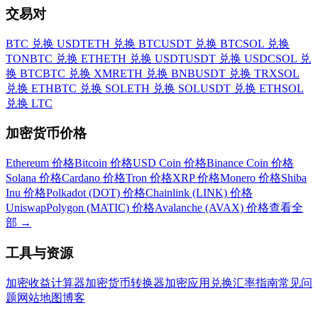
交易对
BTC 兑换 USDT
ETH 兑换 BTC
USDT 兑换 BTC
SOL 兑换
TON
BTC 兑换 ETH
ETH 兑换 USDT
USDT 兑换 USDC
SOL 兑
换 BTC
BTC 兑换 XMR
ETH 兑换 BNB
USDT 兑换 TRX
SOL
兑换 ETH
BTC 兑换 SOL
ETH 兑换 SOL
USDT 兑换 ETH
SOL
兑换 LTC
加密货币价格
Ethereum 价格
Bitcoin 价格
USD Coin 价格
Binance Coin 价格
Solana 价格
Cardano 价格
Tron 价格
XRP 价格
Monero 价格
Shiba
Inu 价格
Polkadot (DOT) 价格
Chainlink (LINK) 价格
Uniswap
Polygon (MATIC) 价格
Avalanche (AVAX) 价格
查看全
部
→
工具与资源
加密收益计算器
加密货币转换器
加密应用
兑换汇率
指南
常见问
题
网站地图
博客