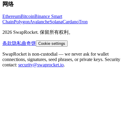
网络
Ethereum
Bitcoin
Binance Smart
Chain
Polygon
Avalanche
Solana
Cardano
Tron
2026 SwapRocket. 保留所有权利。
条款
隐私
曲奇饼
Cookie settings
SwapRocket is non-custodial — we never ask for wallet
connections, signatures, seed phrases, or private keys. Security
contact:
security@swaprocket.io
.