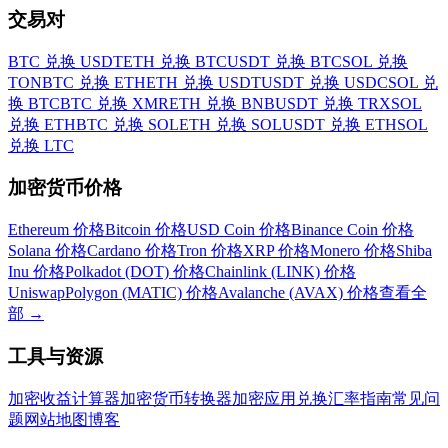
交易对
BTC 兑换 USDT
ETH 兑换 BTC
USDT 兑换 BTC
SOL 兑换
TON
BTC 兑换 ETH
ETH 兑换 USDT
USDT 兑换 USDC
SOL 兑
换 BTC
BTC 兑换 XMR
ETH 兑换 BNB
USDT 兑换 TRX
SOL
兑换 ETH
BTC 兑换 SOL
ETH 兑换 SOL
USDT 兑换 ETH
SOL
兑换 LTC
加密货币价格
Ethereum 价格
Bitcoin 价格
USD Coin 价格
Binance Coin 价格
Solana 价格
Cardano 价格
Tron 价格
XRP 价格
Monero 价格
Shiba
Inu 价格
Polkadot (DOT) 价格
Chainlink (LINK) 价格
Uniswap
Polygon (MATIC) 价格
Avalanche (AVAX) 价格
查看全
部
→
工具与资源
加密收益计算器
加密货币转换器
加密应用
兑换汇率
指南
常见问
题
网站地图
博客