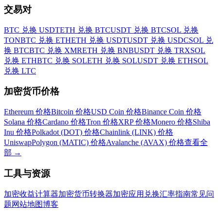
交易对
BTC 兑换 USDT
ETH 兑换 BTC
USDT 兑换 BTC
SOL 兑换
TON
BTC 兑换 ETH
ETH 兑换 USDT
USDT 兑换 USDC
SOL 兑
换 BTC
BTC 兑换 XMR
ETH 兑换 BNB
USDT 兑换 TRX
SOL
兑换 ETH
BTC 兑换 SOL
ETH 兑换 SOL
USDT 兑换 ETH
SOL
兑换 LTC
加密货币价格
Ethereum 价格
Bitcoin 价格
USD Coin 价格
Binance Coin 价格
Solana 价格
Cardano 价格
Tron 价格
XRP 价格
Monero 价格
Shiba
Inu 价格
Polkadot (DOT) 价格
Chainlink (LINK) 价格
Uniswap
Polygon (MATIC) 价格
Avalanche (AVAX) 价格
查看全
部
→
工具与资源
加密收益计算器
加密货币转换器
加密应用
兑换汇率
指南
常见问
题
网站地图
博客