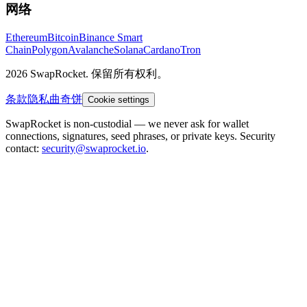
网络
Ethereum
Bitcoin
Binance Smart
Chain
Polygon
Avalanche
Solana
Cardano
Tron
2026 SwapRocket. 保留所有权利。
条款
隐私
曲奇饼
Cookie settings
SwapRocket is non-custodial — we never ask for wallet
connections, signatures, seed phrases, or private keys. Security
contact:
security@swaprocket.io
.