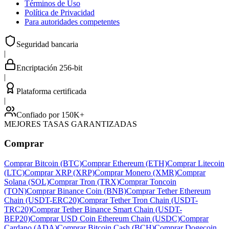
Términos de Uso
Política de Privacidad
Para autoridades competentes
Seguridad bancaria
|
Encriptación 256-bit
|
Plataforma certificada
|
Confiado por 150K+
MEJORES TASAS GARANTIZADAS
Comprar
Comprar Bitcoin (BTC)
Comprar Ethereum (ETH)
Comprar Litecoin
(LTC)
Comprar XRP (XRP)
Comprar Monero (XMR)
Comprar
Solana (SOL)
Comprar Tron (TRX)
Comprar Toncoin
(TON)
Comprar Binance Coin (BNB)
Comprar Tether Ethereum
Chain (USDT-ERC20)
Comprar Tether Tron Chain (USDT-
TRC20)
Comprar Tether Binance Smart Chain (USDT-
BEP20)
Comprar USD Coin Ethereum Chain (USDC)
Comprar
Cardano (ADA)
Comprar Bitcoin Cash (BCH)
Comprar Dogecoin