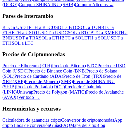
(DOGE)
Comprar SHIBA INU (SHIB)
Comprar Altcoins
→
Pares de Intercambio
BTC a USDT
ETH a BTC
USDT a BTC
SOL a TON
BTC a
ETH
ETH a USDT
USDT a USDC
SOL a BTC
BTC a XMR
ETH a
BNB
USDT a TRX
SOL a ETH
BTC a SOL
ETH a SOL
USDT a
ETH
SOL a LTC
Precios de Criptomonedas
Precio de Ethereum (ETH)
Precio de Bitcoin (BTC)
Precio de USD
Coin (USDC)
Precio de Binance Coin (BNB)
Precio de Solana
(SOL)
Precio de Cardano (ADA)
Precio de Tron (TRX)
Precio de
XRP (XRP)
Precio de Monero (XMR)
Precio de SHIBA INU
(SHIB)
Precio de Polkadot (DOT)
Precio de Chainlink
(LINK)
Uniswap
Precio de Polygon (MATIC)
Precio de Avalanche
(AVAX)
Ver todo
→
Herramientas y recursos
Calculadora de ganancias cripto
Conversor de criptomonedas
App
cripto
Tipos de conversión
Guías
FAQ
Mapa del sitio
Blog