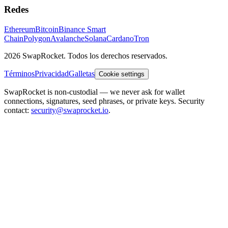
Redes
Ethereum
Bitcoin
Binance Smart
Chain
Polygon
Avalanche
Solana
Cardano
Tron
2026 SwapRocket. Todos los derechos reservados.
Términos
Privacidad
Galletas
Cookie settings
SwapRocket is non-custodial — we never ask for wallet
connections, signatures, seed phrases, or private keys. Security
contact:
security@swaprocket.io
.