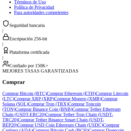
Términos de Uso
Política de Privacidad
Para autoridades competentes
Seguridad bancaria
|
Encriptación 256-bit
|
Plataforma certificada
|
Confiado por 150K+
MEJORES TASAS GARANTIZADAS
Comprar
Comprar Bitcoin (BTC)
Comprar Ethereum (ETH)
Comprar Litecoin
(LTC)
Comprar XRP (XRP)
Comprar Monero (XMR)
Comprar
Solana (SOL)
Comprar Tron (TRX)
Comprar Toncoin
(TON)
Comprar Binance Coin (BNB)
Comprar Tether Ethereum
Chain (USDT-ERC20)
Comprar Tether Tron Chain (USDT-
TRC20)
Comprar Tether Binance Smart Chain (USDT-
BEP20)
Comprar USD Coin Ethereum Chain (USDC)
Comprar
Cardano (ADA)
Comprar Bitcoin Cash (BCH)
Comprar Dogecoin