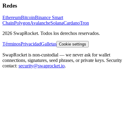
Redes
Ethereum
Bitcoin
Binance Smart
Chain
Polygon
Avalanche
Solana
Cardano
Tron
2026 SwapRocket. Todos los derechos reservados.
Términos
Privacidad
Galletas
Cookie settings
SwapRocket is non-custodial — we never ask for wallet
connections, signatures, seed phrases, or private keys. Security
contact:
security@swaprocket.io
.