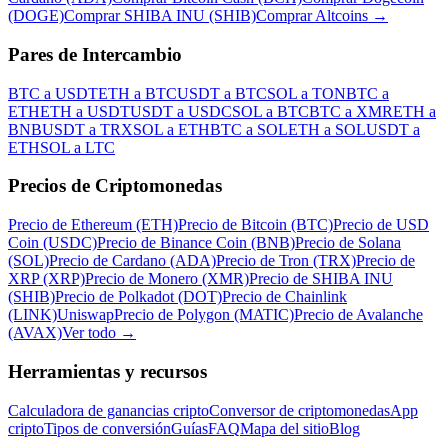
(DOGE)
Comprar SHIBA INU (SHIB)
Comprar Altcoins
→
Pares de Intercambio
BTC a USDT
ETH a BTC
USDT a BTC
SOL a TON
BTC a
ETH
ETH a USDT
USDT a USDC
SOL a BTC
BTC a XMR
ETH a
BNB
USDT a TRX
SOL a ETH
BTC a SOL
ETH a SOL
USDT a
ETH
SOL a LTC
Precios de Criptomonedas
Precio de Ethereum (ETH)
Precio de Bitcoin (BTC)
Precio de USD
Coin (USDC)
Precio de Binance Coin (BNB)
Precio de Solana
(SOL)
Precio de Cardano (ADA)
Precio de Tron (TRX)
Precio de
XRP (XRP)
Precio de Monero (XMR)
Precio de SHIBA INU
(SHIB)
Precio de Polkadot (DOT)
Precio de Chainlink
(LINK)
Uniswap
Precio de Polygon (MATIC)
Precio de Avalanche
(AVAX)
Ver todo
→
Herramientas y recursos
Calculadora de ganancias cripto
Conversor de criptomonedas
App
cripto
Tipos de conversión
Guías
FAQ
Mapa del sitio
Blog