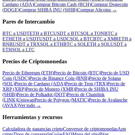
Cardano (ADA)
Comprar Bitcoin Cash (BCH)
Comprar Dogecoin
(DOGE)
Comprar SHIBA INU (SHIB)
Comprar Altcoins
→
Pares de Intercambio
BTC a USDT
ETH a BTC
USDT a BTC
SOL a TON
BTC a
ETH
ETH a USDT
USDT a USDC
SOL a BTC
BTC a XMR
ETH a
BNB
USDT a TRX
SOL a ETH
BTC a SOL
ETH a SOL
USDT a
ETH
SOL a LTC
Precios de Criptomonedas
Precio de Ethereum (ETH)
Precio de Bitcoin (BTC)
Precio de USD
Coin (USDC)
Precio de Binance Coin (BNB)
Precio de Solana
(SOL)
Precio de Cardano (ADA)
Precio de Tron (TRX)
Precio de
XRP (XRP)
Precio de Monero (XMR)
Precio de SHIBA INU
(SHIB)
Precio de Polkadot (DOT)
Precio de Chainlink
(LINK)
Uniswap
Precio de Polygon (MATIC)
Precio de Avalanche
(AVAX)
Ver todo
→
Herramientas y recursos
Calculadora de ganancias cripto
Conversor de criptomonedas
App
cripto
Tipos de conversión
Guías
FAQ
Mapa del sitio
Blog