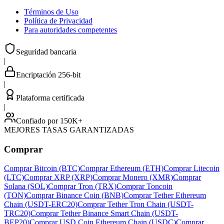
Términos de Uso
Política de Privacidad
Para autoridades competentes
Seguridad bancaria
|
Encriptación 256-bit
|
Plataforma certificada
|
Confiado por 150K+
MEJORES TASAS GARANTIZADAS
Comprar
Comprar Bitcoin (BTC)
Comprar Ethereum (ETH)
Comprar Litecoin
(LTC)
Comprar XRP (XRP)
Comprar Monero (XMR)
Comprar
Solana (SOL)
Comprar Tron (TRX)
Comprar Toncoin
(TON)
Comprar Binance Coin (BNB)
Comprar Tether Ethereum
Chain (USDT-ERC20)
Comprar Tether Tron Chain (USDT-
TRC20)
Comprar Tether Binance Smart Chain (USDT-
BEP20)
Comprar USD Coin Ethereum Chain (USDC)
Comprar