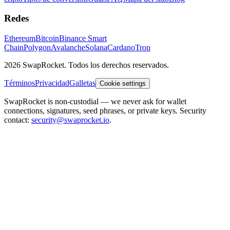
Redes
Ethereum
Bitcoin
Binance Smart
Chain
Polygon
Avalanche
Solana
Cardano
Tron
2026 SwapRocket. Todos los derechos reservados.
Términos
Privacidad
Galletas
Cookie settings
SwapRocket is non-custodial — we never ask for wallet
connections, signatures, seed phrases, or private keys. Security
contact:
security@swaprocket.io
.