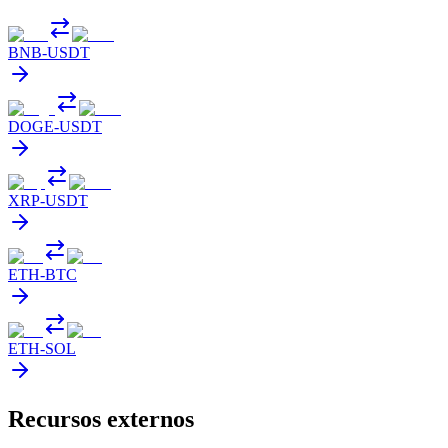
BNB
-
USDT
DOGE
-
USDT
XRP
-
USDT
ETH
-
BTC
ETH
-
SOL
Recursos externos