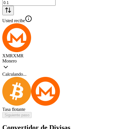
Usted recibe
XMR
XMR
Monero
Calculando...
Tasa flotante
Siguiente paso
Convertidor de Divisas