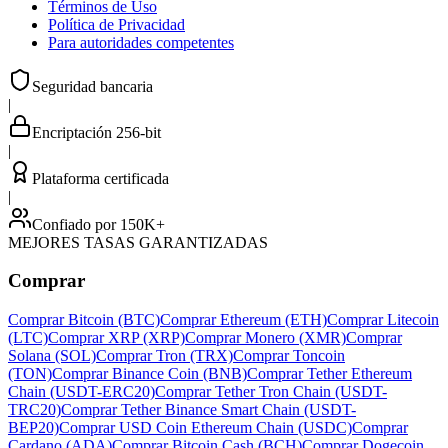
Términos de Uso
Política de Privacidad
Para autoridades competentes
Seguridad bancaria
|
Encriptación 256-bit
|
Plataforma certificada
|
Confiado por 150K+
MEJORES TASAS GARANTIZADAS
Comprar
Comprar Bitcoin (BTC)
Comprar Ethereum (ETH)
Comprar Litecoin
(LTC)
Comprar XRP (XRP)
Comprar Monero (XMR)
Comprar
Solana (SOL)
Comprar Tron (TRX)
Comprar Toncoin
(TON)
Comprar Binance Coin (BNB)
Comprar Tether Ethereum
Chain (USDT-ERC20)
Comprar Tether Tron Chain (USDT-
TRC20)
Comprar Tether Binance Smart Chain (USDT-
BEP20)
Comprar USD Coin Ethereum Chain (USDC)
Comprar
Cardano (ADA)
Comprar Bitcoin Cash (BCH)
Comprar Dogecoin