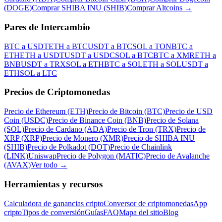
(DOGE)
Comprar SHIBA INU (SHIB)
Comprar Altcoins
→
Pares de Intercambio
BTC a USDT
ETH a BTC
USDT a BTC
SOL a TON
BTC a
ETH
ETH a USDT
USDT a USDC
SOL a BTC
BTC a XMR
ETH a
BNB
USDT a TRX
SOL a ETH
BTC a SOL
ETH a SOL
USDT a
ETH
SOL a LTC
Precios de Criptomonedas
Precio de Ethereum (ETH)
Precio de Bitcoin (BTC)
Precio de USD
Coin (USDC)
Precio de Binance Coin (BNB)
Precio de Solana
(SOL)
Precio de Cardano (ADA)
Precio de Tron (TRX)
Precio de
XRP (XRP)
Precio de Monero (XMR)
Precio de SHIBA INU
(SHIB)
Precio de Polkadot (DOT)
Precio de Chainlink
(LINK)
Uniswap
Precio de Polygon (MATIC)
Precio de Avalanche
(AVAX)
Ver todo
→
Herramientas y recursos
Calculadora de ganancias cripto
Conversor de criptomonedas
App
cripto
Tipos de conversión
Guías
FAQ
Mapa del sitio
Blog