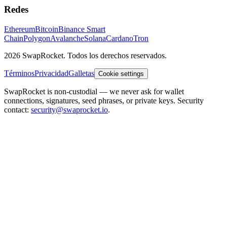
Redes
Ethereum
Bitcoin
Binance Smart
Chain
Polygon
Avalanche
Solana
Cardano
Tron
2026 SwapRocket. Todos los derechos reservados.
Términos
Privacidad
Galletas
Cookie settings
SwapRocket is non-custodial — we never ask for wallet
connections, signatures, seed phrases, or private keys. Security
contact:
security@swaprocket.io
.