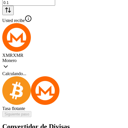
Usted recibe
XMR
XMR
Monero
Calculando...
Tasa flotante
Siguiente paso
Convertidor de Divisas