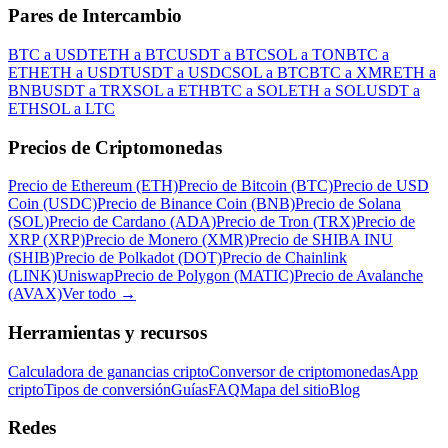
Pares de Intercambio
BTC a USDT
ETH a BTC
USDT a BTC
SOL a TON
BTC a
ETH
ETH a USDT
USDT a USDC
SOL a BTC
BTC a XMR
ETH a
BNB
USDT a TRX
SOL a ETH
BTC a SOL
ETH a SOL
USDT a
ETH
SOL a LTC
Precios de Criptomonedas
Precio de Ethereum (ETH)
Precio de Bitcoin (BTC)
Precio de USD
Coin (USDC)
Precio de Binance Coin (BNB)
Precio de Solana
(SOL)
Precio de Cardano (ADA)
Precio de Tron (TRX)
Precio de
XRP (XRP)
Precio de Monero (XMR)
Precio de SHIBA INU
(SHIB)
Precio de Polkadot (DOT)
Precio de Chainlink
(LINK)
Uniswap
Precio de Polygon (MATIC)
Precio de Avalanche
(AVAX)
Ver todo
→
Herramientas y recursos
Calculadora de ganancias cripto
Conversor de criptomonedas
App
cripto
Tipos de conversión
Guías
FAQ
Mapa del sitio
Blog
Redes