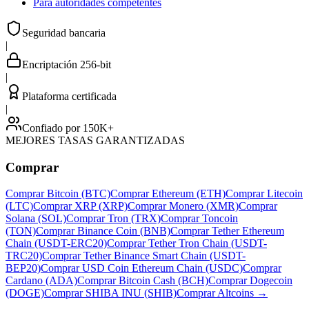
Para autoridades competentes
Seguridad bancaria
|
Encriptación 256-bit
|
Plataforma certificada
|
Confiado por 150K+
MEJORES TASAS GARANTIZADAS
Comprar
Comprar Bitcoin (BTC)
Comprar Ethereum (ETH)
Comprar Litecoin
(LTC)
Comprar XRP (XRP)
Comprar Monero (XMR)
Comprar
Solana (SOL)
Comprar Tron (TRX)
Comprar Toncoin
(TON)
Comprar Binance Coin (BNB)
Comprar Tether Ethereum
Chain (USDT-ERC20)
Comprar Tether Tron Chain (USDT-
TRC20)
Comprar Tether Binance Smart Chain (USDT-
BEP20)
Comprar USD Coin Ethereum Chain (USDC)
Comprar
Cardano (ADA)
Comprar Bitcoin Cash (BCH)
Comprar Dogecoin
(DOGE)
Comprar SHIBA INU (SHIB)
Comprar Altcoins
→