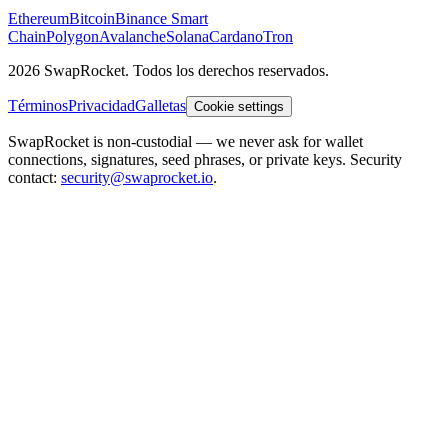
Ethereum
Bitcoin
Binance Smart
Chain
Polygon
Avalanche
Solana
Cardano
Tron
2026 SwapRocket. Todos los derechos reservados.
Términos
Privacidad
Galletas
Cookie settings
SwapRocket is non-custodial — we never ask for wallet
connections, signatures, seed phrases, or private keys. Security
contact:
security@swaprocket.io
.