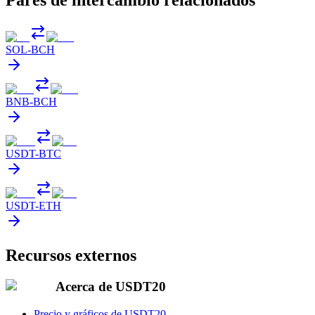
Pares de intercambio relacionados
SOL
-
BCH
BNB
-
BCH
USDT
-
BTC
USDT
-
ETH
Recursos externos
Acerca de USDT20
Precio y gráficos de USDT20